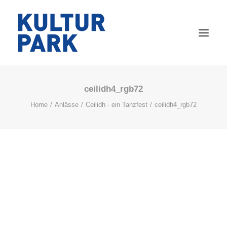
ceilidh4_rgb72
VERANSTALTUNGEN
Home
Anlässe
Ceilidh - ein Tanzfest
ceilidh4_rgb72
RAUMVERMIETUNG
ARBEITEN
WOHNEN
GASTRONOMIE
ÜBER UNS
KONTAKT