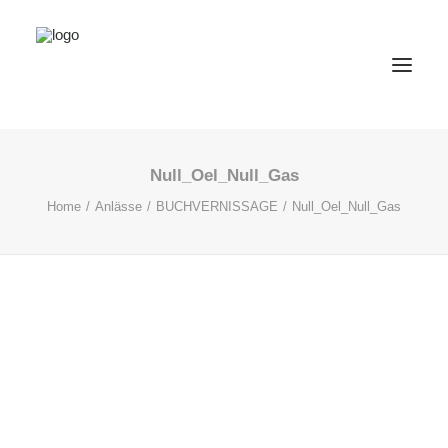
Null_Oel_Null_Gas
VERANSTALTUNGEN
Home
Anlässe
BUCHVERNISSAGE
Null_Oel_Null_Gas
RAUMVERMIETUNG
ARBEITEN
WOHNEN
GASTRONOMIE
ÜBER UNS
KONTAKT