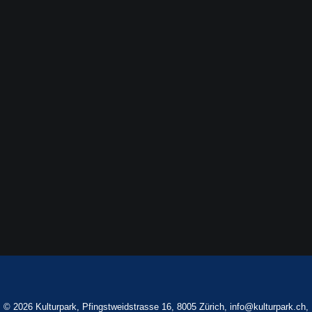
Beitrag
Stadtbäume in Bedrängnis
Stadtbäume in Bedrängnis Grünforum des
VLZ…
©
2026 Kulturpark, Pfingstweidstrasse 16, 8005 Zürich,
info@kulturpark.ch
,