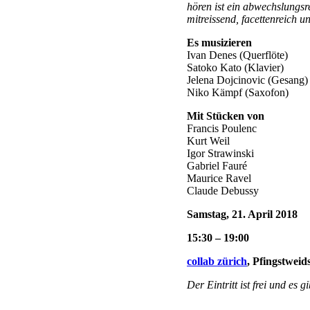
hören ist ein abwechslungs
mitreissend, facettenreich un
Es musizieren
Ivan Denes (Querflöte)
Satoko Kato (Klavier)
Jelena Dojcinovic (Gesang)
Niko Kämpf (Saxofon)
Mit Stücken von
Francis Poulenc
Kurt Weil
Igor Strawinski
Gabriel Fauré
Maurice Ravel
Claude Debussy
Samstag, 21. April 2018
15:30
–
19:00
collab zürich
, Pfingstweid
Der Eintritt ist frei und es g