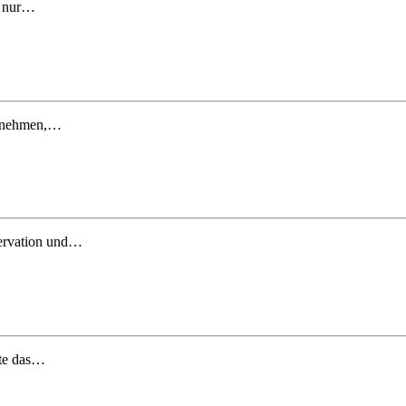
t nur…
ternehmen,…
servation und…
tte das…