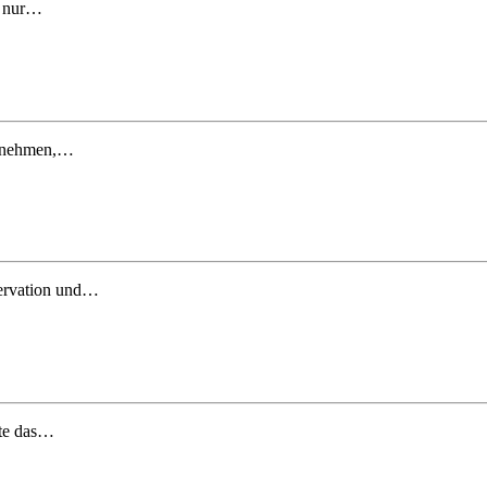
t nur…
ternehmen,…
servation und…
tte das…