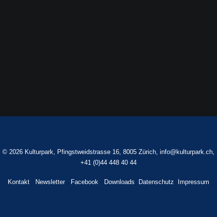
Beitrag
Stadtbäume in Bedrängnis
Stadtbäume in Bedrängnis Grünforum des
VLZ…
©
2026 Kulturpark, Pfingstweidstrasse 16, 8005 Zürich,
info@kulturpark.ch
,
+41 (0)44 448 40 44
Kontakt
Newsletter
Facebook
Downloads
Datenschutz
Impressum