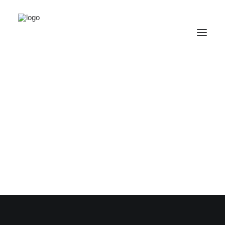
Logo_Flor
Home
Home
Logo_Flor
VERANSTALTUNGEN
RAUMVERMIETUNG
ARBEITEN
WOHNEN
GASTRONOMIE
ÜBER UNS
KONTAKT