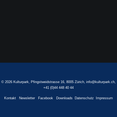
Beitrag
Stadtbäume in Bedrängnis
Stadtbäume in Bedrängnis Grünforum des
VLZ…
©
2026 Kulturpark, Pfingstweidstrasse 16, 8005 Zürich,
info@kulturpark.ch
,
+41 (0)44 448 40 44
Kontakt
Newsletter
Facebook
Downloads
Datenschutz
Impressum