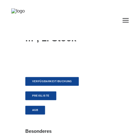
Raum 15, max. 19
(+1) Personen, 43
m², 1. Stock
VERANSTALTUNGEN
RAUMVERMIETUNG
ARBEITEN
VERFÜGBARKEIT/BUCHUNG
WOHNEN
GASTRONOMIE
PREISLISTE
ÜBER UNS
AGB
KONTAKT
Besonderes