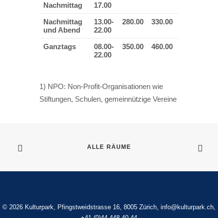
Nachmittag
17.00
Nachmittag
13.00-
280.00
330.00
und Abend
22.00
Ganztags
08.00-
350.00
460.00
22.00
1) NPO: Non-Profit-Organisationen wie
Stiftungen, Schulen, gemeinnützige Vereine
ALLE RÄUME
©
2026 Kulturpark, Pfingstweidstrasse 16, 8005 Zürich,
info@kulturpark.ch
,
+41 (0)44 448 40 44