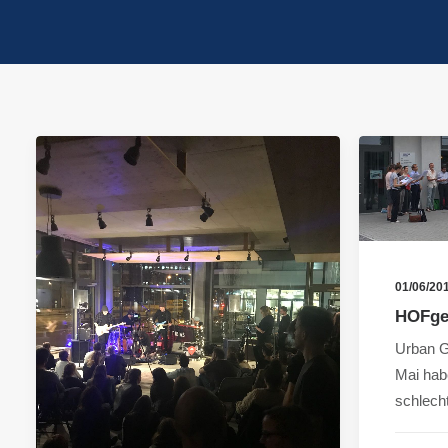
01/06/20
HOFge
Urban G
Mai hab
schlec