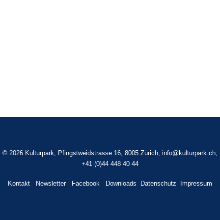
©
2026 Kulturpark, Pfingstweidstrasse 16, 8005 Zürich,
info@kulturpark.ch
,
+41 (0)44 448 40 44
Kontakt
Newsletter
Facebook
Downloads
Datenschutz
Impressum