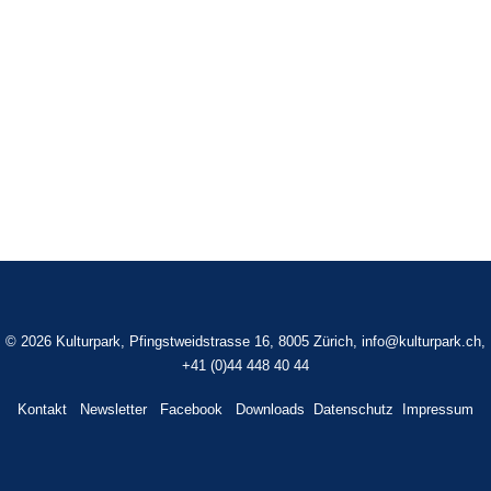
©
2026 Kulturpark, Pfingstweidstrasse 16, 8005 Zürich,
info@kulturpark.ch
,
+41 (0)44 448 40 44
Kontakt
Newsletter
Facebook
Downloads
Datenschutz
Impressum