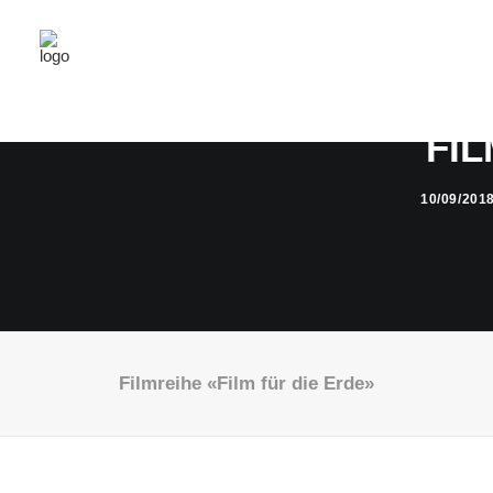
FIL
10/09/201
Filmreihe «Film für die Erde»