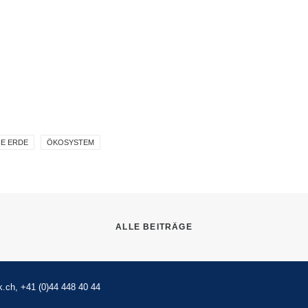
IE ERDE
ÖKOSYSTEM
ALLE BEITRÄGE
k.ch
, +41 (0)44 448 40 44