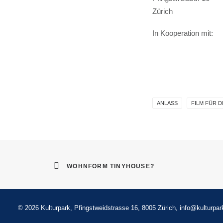
Zürich
In Kooperation mit:
ANLASS
FILM FÜR D
WOHNFORM TINYHOUSE?
©
2026 Kulturpark, Pfingstweidstrasse 16, 8005 Zürich,
info@kulturpar