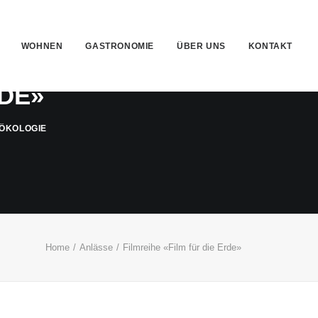
WOHNEN
GASTRONOMIE
ÜBER UNS
KONTAKT
RDE»
ÖKOLOGIE
Home
Anlässe
Filmreihe «Film für die Erde»