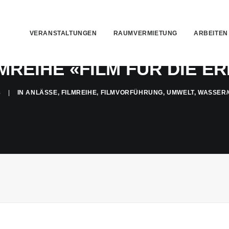
VERANSTALTUNGEN
RAUMVERMIETUNG
ARBEITEN
MREIHE «FILM FÜR DIE E
8
|
IN
ANLÄSSE
,
FILMREIHE
,
FILMVORFÜHRUNG
,
UMWELT
,
WASSER/