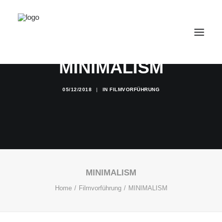
MINIMALISM
VERANSTALTUNGEN
05/12/2018
|
IN
FILMVORFÜHRUNG
RAUMVERMIETUNG
ARBEITEN
WOHNEN
GASTRONOMIE
ÜBER UNS
MINIMALISM
KONTAKT
Home
Filmvorführung
MINIMALISM