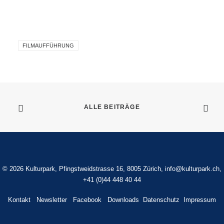
FILMAUFFÜHRUNG
ALLE BEITRÄGE
©
2026 Kulturpark, Pfingstweidstrasse 16, 8005 Zürich,
info@kulturpark.ch
,
+41 (0)44 448 40 44
Kontakt
Newsletter
Facebook
Downloads
Datenschutz
Impressum