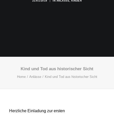
21/01/2019
|
IN
ANLÄSSE
,
KINDER
Kind und Tod aus historischer Sicht
Home
Anlässe
Kind und Tod aus historischer Sicht
Herzliche Einladung zur ersten