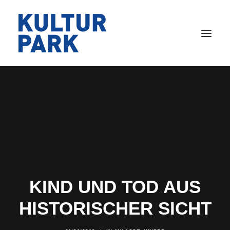
VERANSTALTUNGEN
RAUMVERMIETUNG
ARBEITEN
WOHNEN
GASTRONOMIE
ÜBER UNS
KIND UND TOD AUS
KONTAKT
HISTORISCHER SICHT